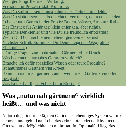
Weniger Eingriffe, mehr Wirkung.
Vertrauen in Prozesse statt Kontrolle.
Was Du sofort lassen kannst, ohne dass Dein Garten leidet
Was Du stattdessen tust: beobachten, verstehen, dann entscheiden
Lebensraum Garten in der Praxis: Boden, Wasser, Struktur, Ruhe
Der Einstieg für Anfänger: klein anfangen, aber richtig
Typische Denkfehler und wie Du sie freundlich entkräftest
Wenn Du Dich nach einem lebendigen Garten sehnst
Nächster Schritt: So findest Du Deinen eigenen Weg (ohne
Einkaufsliste)
Häufige Fragen zum naturnahen Gärtnern ohne Druck
Was bedeutet naturnahes Gärtnern wirklich?
Brauche ich dafür spezielles Wissen oder teure Produkte?
Ist naturnahes Gärtnern viel Arbeit?
Kann ich naturnah gärtnern, auch wenn mein Garten klein oder
riesig ist?
Was ist der häufigste Fehler beim Einstieg?
Was „naturnah gärtnern“ wirklich
heißt… und was nicht
Naturnah gärtnern heißt, den Garten als lebendiges System wahr zu
nehmen und geht darauf ein, dass ein Garten eigene Rhythmen,
Grenzen und Möglichkeiten mitbringt. Im Optimalfall liegt das