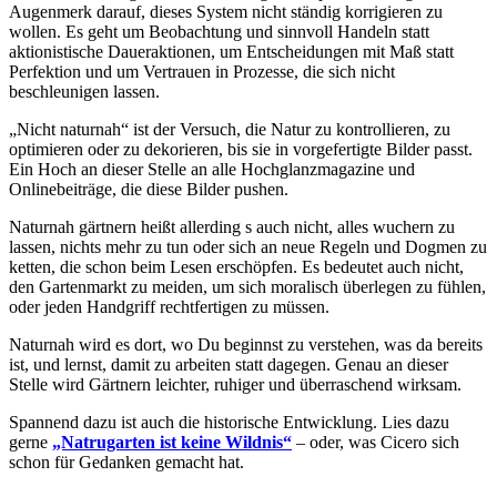
Augenmerk darauf, dieses System nicht ständig korrigieren zu
wollen. Es geht um Beobachtung und sinnvoll Handeln statt
aktionistische Daueraktionen, um Entscheidungen mit Maß statt
Perfektion und um Vertrauen in Prozesse, die sich nicht
beschleunigen lassen.
„Nicht naturnah“ ist der Versuch, die Natur zu kontrollieren, zu
optimieren oder zu dekorieren, bis sie in vorgefertigte Bilder passt.
Ein Hoch an dieser Stelle an alle Hochglanzmagazine und
Onlinebeiträge, die diese Bilder pushen.
Naturnah gärtnern heißt allerding s auch nicht, alles wuchern zu
lassen, nichts mehr zu tun oder sich an neue Regeln und Dogmen zu
ketten, die schon beim Lesen erschöpfen. Es bedeutet auch nicht,
den Gartenmarkt zu meiden, um sich moralisch überlegen zu fühlen,
oder jeden Handgriff rechtfertigen zu müssen.
Naturnah wird es dort, wo Du beginnst zu verstehen, was da bereits
ist, und lernst, damit zu arbeiten statt dagegen. Genau an dieser
Stelle wird Gärtnern leichter, ruhiger und überraschend wirksam.
Spannend dazu ist auch die historische Entwicklung. Lies dazu
gerne
„Natrugarten ist keine Wildnis“
– oder, was Cicero sich
schon für Gedanken gemacht hat.