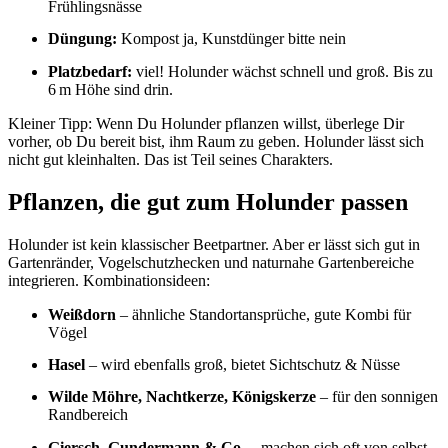
Frühlingsnässe
Düngung:
Kompost ja, Kunstdünger bitte nein
Platzbedarf:
viel! Holunder wächst schnell und groß. Bis zu
6 m Höhe sind drin.
Kleiner Tipp: Wenn Du Holunder pflanzen willst, überlege Dir
vorher, ob Du bereit bist, ihm Raum zu geben. Holunder lässt sich
nicht gut kleinhalten. Das ist Teil seines Charakters.
Pflanzen, die gut zum Holunder passen
Holunder ist kein klassischer Beetpartner. Aber er lässt sich gut in
Gartenränder, Vogelschutzhecken und naturnahe Gartenbereiche
integrieren. Kombinationsideen:
Weißdorn
– ähnliche Standortansprüche, gute Kombi für
Vögel
Hasel
– wird ebenfalls groß, bietet Sichtschutz & Nüsse
Wilde Möhre, Nachtkerze, Königskerze
– für den sonnigen
Randbereich
Giersch, Gundermann & Co.
– machen sich oft von selbst