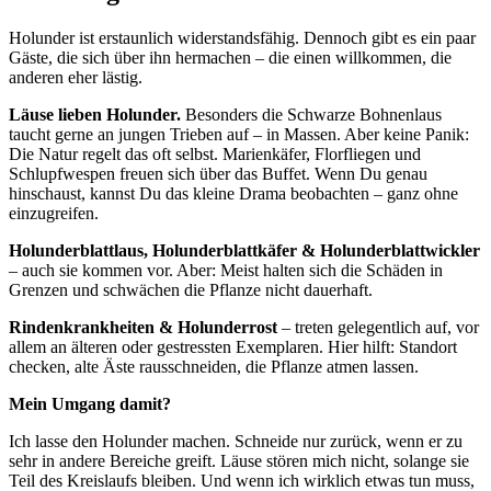
Holunder ist erstaunlich widerstandsfähig. Dennoch gibt es ein paar
Gäste, die sich über ihn hermachen – die einen willkommen, die
anderen eher lästig.
Läuse lieben Holunder.
Besonders die Schwarze Bohnenlaus
taucht gerne an jungen Trieben auf – in Massen. Aber keine Panik:
Die Natur regelt das oft selbst. Marienkäfer, Florfliegen und
Schlupfwespen freuen sich über das Buffet. Wenn Du genau
hinschaust, kannst Du das kleine Drama beobachten – ganz ohne
einzugreifen.
Holunderblattlaus, Holunderblattkäfer & Holunderblattwickler
– auch sie kommen vor. Aber: Meist halten sich die Schäden in
Grenzen und schwächen die Pflanze nicht dauerhaft.
Rindenkrankheiten & Holunderrost
– treten gelegentlich auf, vor
allem an älteren oder gestressten Exemplaren. Hier hilft: Standort
checken, alte Äste rausschneiden, die Pflanze atmen lassen.
Mein Umgang damit?
Ich lasse den Holunder machen. Schneide nur zurück, wenn er zu
sehr in andere Bereiche greift. Läuse stören mich nicht, solange sie
Teil des Kreislaufs bleiben. Und wenn ich wirklich etwas tun muss,