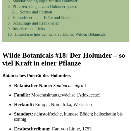
5.
Standortbedingungen für den Holunder
6.
Pflanzen, die gut zum Holunder passen
6.1.
Sorten und Formen
7.
Holunder ernten – Blüte und Beeren
8.
Schädlinge und Krankheiten
9.
Inspirierende Links:
10.
Hinterlasse hier den Link zu Deinen Wilden Botanicals!
Wilde Botanicals #18: Der Holunder – so
viel Kraft in einer Pflanze
Botanisches Porträt des Holunders
Botanischer Name:
Sambucus nigra
L.
Familie:
Moschuskrautgewächse (Adoxaceae)
Herkunft:
Europa, Nordafrika, Westasien
Standort:
nährstoffreiche, humose Böden; halbschattig bis
sonnig
Erstbeschreibung:
Carl von Linné, 1753