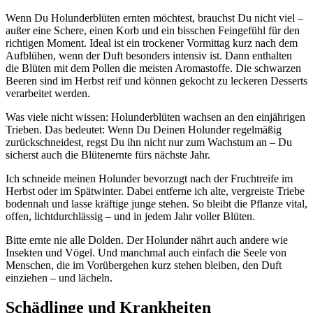
Wenn Du Holunderblüten ernten möchtest, brauchst Du nicht viel –
außer eine Schere, einen Korb und ein bisschen Feingefühl für den
richtigen Moment. Ideal ist ein trockener Vormittag kurz nach dem
Aufblühen, wenn der Duft besonders intensiv ist. Dann enthalten
die Blüten mit dem Pollen die meisten Aromastoffe. Die schwarzen
Beeren sind im Herbst reif und können gekocht zu leckeren Desserts
verarbeitet werden.
Was viele nicht wissen: Holunderblüten wachsen an den einjährigen
Trieben. Das bedeutet: Wenn Du Deinen Holunder regelmäßig
zurückschneidest, regst Du ihn nicht nur zum Wachstum an – Du
sicherst auch die Blütenernte fürs nächste Jahr.
Ich schneide meinen Holunder bevorzugt nach der Fruchtreife im
Herbst oder im Spätwinter. Dabei entferne ich alte, vergreiste Triebe
bodennah und lasse kräftige junge stehen. So bleibt die Pflanze vital,
offen, lichtdurchlässig – und in jedem Jahr voller Blüten.
Bitte ernte nie alle Dolden. Der Holunder nährt auch andere wie
Insekten und Vögel. Und manchmal auch einfach die Seele von
Menschen, die im Vorübergehen kurz stehen bleiben, den Duft
einziehen – und lächeln.
Schädlinge und Krankheiten