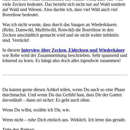
viele Zecken bedeutet. Das bezieht sich nicht nur auf Wald sondern
auf Wald und Wiesen. Also dachte ich, dass viel Wild auch viel
Borreliose bedeutet.
Was ich nicht wusste, dass durch das Saugen an Wiederkäuern
(Rehe, Damwild, Muffelwild, Rotwild) die Borreliose in den
Zecken unschädlich gemacht wird und sie nicht weiter infektiös
sind. Verrückt!
In diesem
Interview über Zecken, Eidechsen und Wiederkäuer
wie Rehe wird der Zusammenhang beschrieben. Sehr spannend und
lohnend zu lesen. Es hängt also doch alles irgendwie zusammen!
Du kannst gerne diesen Artikel teilen, wenn Du auch so eine Phase
durchmachst. Und wenn Du das Gefühl hast, dass Dir der Garten
davonläuft – dann sei sicher: Es geht auch ohne.
Wenn Du willst, erzähle ich Dir, wie.
Wenn nicht – ruhe Dich einfach aus. Wirklich. Ich lerne das gerade.
Teile den Beitrag: