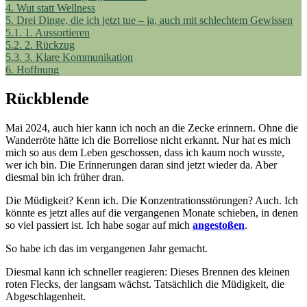
4.
Wut statt Wellness
5.
Drei Dinge, die ich jetzt tue – ja, auch mit schlechtem Gewissen
5.1.
1. Aussortieren
5.2.
2. Rückzug
5.3.
3. Klare Kommunikation
6.
Hoffnung
Rückblende
Mai 2024, auch hier kann ich noch an die Zecke erinnern. Ohne die
Wanderröte hätte ich die Borreliose nicht erkannt. Nur hat es mich
mich so aus dem Leben geschossen, dass ich kaum noch wusste,
wer ich bin. Die Erinnerungen daran sind jetzt wieder da. Aber
diesmal bin ich früher dran.
Die Müdigkeit? Kenn ich. Die Konzentrationsstörungen? Auch. Ich
könnte es jetzt alles auf die vergangenen Monate schieben, in denen
so viel passiert ist. Ich habe sogar auf mich
angestoßen
.
So habe ich das im vergangenen Jahr gemacht.
Diesmal kann ich schneller reagieren: Dieses Brennen des kleinen
roten Flecks, der langsam wächst. Tatsächlich die Müdigkeit, die
Abgeschlagenheit.