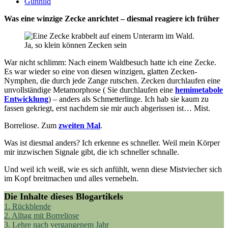
Gunhild
Was eine winzige Zecke anrichtet – diesmal reagiere ich früher
Ja, so klein können Zecken sein
War nicht schlimm: Nach einem Waldbesuch hatte ich eine Zecke.
Es war wieder so eine von diesen winzigen, glatten Zecken-
Nymphen, die durch jede Zange rutschen. Zecken durchlaufen eine
unvollständige Metamorphose ( Sie durchlaufen eine
hemimetabole
Entwicklung
) – anders als Schmetterlinge. Ich hab sie kaum zu
fassen gekriegt, erst nachdem sie mir auch abgerissen ist… Mist.
Borreliose. Zum
zweiten Mal
.
Was ist diesmal anders? Ich erkenne es schneller. Weil mein Körper
mir inzwischen Signale gibt, die ich schneller schnalle.
Und weil ich weiß, wie es sich anfühlt, wenn diese Mistviecher sich
im Kopf breitmachen und alles vernebeln.
Die Inhalte dieses Blogartikels
1.
Rückblende
2.
Alltag mit Borreliose
3.
Lehre nach vergangenem Jahr