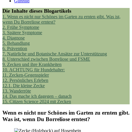
Gunhild
Die Inhalte dieses Blogartikels
1.
Wenn es nicht nur Schönes im Garten zu ernten gibt. Was ist,
wenn Du Borreliose erntest?
2.
Frühe Symptome
3.
Spätere Symptome
4.
Diagnose
5.
Behandlung
6.
Prävention
7.
Natürliche und Botanische Ansätze zur Unterstützung
8.
Unterschied zwischen Borreliose und FSME
9.
Zecken und ihre Krankheiten
10.
ACHTUNG für Hundehalter:
11.
Zecken-Gegenspieler
12.
Persönliches Erleben
12.1.
Die kleine Zecke
13.
Wanderröte
14.
Das mache ich dagegen – danach
15.
Citizen Science 2024 mit Zecken
Wenn es nicht nur Schönes im Garten zu ernten gibt.
Was ist, wenn Du Borreliose erntest?