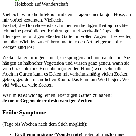
Holzbock auf Wanderschaft
Vielleicht wäre die Infektion mit dem Tragen einer langen Hose, an
mir vorbei gegangen. Vielleicht.
Fakt ist, die Borreliose ist da. In meinem heutigen Beitrag möchte
ich meine persönlichen Erfahrungen und wertvolle Tipps teilen.
Bleib gesund und genieße den Garten in vollen Zügen – lies weiter,
um alles Wichtige zu erfahren und teile den Artikel gerne – die
Zecken sind los!
Zecken lauern übrigens nicht, sie springen auch niemanden an. Sie
hängen an halbhoher Vegetation und wissen ganz genau, wann sie
vom Grashalm ans Hosenbein (oder den Hund) wechseln sollen.
Auch in Garten kann es Ecken mit verhältnismäßig vielen Zecken
geben, gerade im ländlichen Raum. Das kann am Wild liegen. Wo
viel Wild, da viele Zecken.
Warum ist es wichtig, einen lebendigen Garten zu haben?
Je mehr Gegenspieler desto weniger Zecken
.
Frühe Symptome
(Tage bis Wochen nach dem Stich möglich):
Erythema migrans (Wanderröte)
: roter, oft ringförmiger