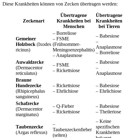
Diese Krankheiten können von Zecken übertragen werden:
Übertragene
Übertragene
Zeckenart
Krankheiten bei
Krankheiten
Menschen
bei Tieren
– Borreliose
– Babesiose
Gemeiner
– FSME
–
Holzbock
(Ixodes
(Frühsommer-
Anaplasmose
ricinus)
Meningoenzephalitis)
– Borreliose
– Anaplasmose
Auwaldzecke
– Babesiose
– FSME
(Dermacentor
–
– Rickettsiose
reticulatus)
Anaplasmose
Braune
Hundezecke
– Rickettsiose
– Babesiose
(Rhipicephalus
– Ehrlichiose
– Ehrlichiose
sanguineus)
Schafzecke
– Q-Fieber
– Babesiose
(Dermacentor
– Rickettsiose
– Theileriose
marginatus)
– Keine
–
Taubenzecke
spezifischen
Taubenzeckenfieber
(Argas reflexus)
Krankheiten
(selten)
bekannt