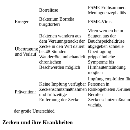
FSME Frühsommer-
Borreliose
Meningoenzephalitis
Bakterium Borrelia
Erreger
FSME-Virus
burgdorferi
Viren werden beim
Bakterien wandern aus
Saugen aus der
dem Verauungstrackt der
Bauchspeicheldrüse
Zecke in den Wirt dauert
abgegeben schnelle
Übertragung
bis 48 Stunden
Übertragung
und Verlauf
Wanderröte, unbehandelt
grippeähnliche
chronischen
Symptome bis
Beschwerden möglich
Hirnhautentzündung
möglich
Impfung empfohlen fü
Keine Impfung verfügbar
Personen in
Zeckenschutzmaßnahmen
Risikogebieten /Grüne
Prävention:
und frühzeitige
Berufen
Entfernung der Zecke
Zeckenschutzmaßnah
wichtig
der große Unterschied
Zecken und ihre Krankheiten