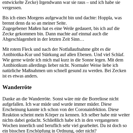
entwickelte Zecke) Irgendwann war sie raus – und ich habe sie
vergessen.
Bis ich eines Morgens aufgewacht bin und dachte: Hoppla, was
brennt denn da so an meiner Seite.
Zugegebener Maßen hat es eine Weile gedauert, bis ich auf die
Zecke gekommen bin. Dann machte auf einmal auch die
Abgeschlagenheit in der letzten Zeit Sinn…
Mit rotem Fleck und nach der Notfallaufnahme gibt es die
Antibiotika-Kur und Stärkung auf allen Ebenen. Und viel Schlaf.
Wie gerne würde ich mich mal kurz in die Sonne legen. Mit dem
Antibiotikum allerdings lieber nicht. Normaler Weise liebe ich
natürliche Maßnahmen um schnell gesund zu werden. Bei Zecken
ist es etwas anders.
Wanderröte
Danke an die Wanderröte. Sonst wäre mir die Borreliose nicht
aufgefallen. Ich war müde und wurde immer müder. Diese
Erscheinung kannte ich schon von der Coronainfektion. Diese
Reaktion scheint mein Körper zu kennen. Ich selber habe mir weiter
nichts dabei gedacht. Schließlich habe ich in den vergangenen
Wochen innerlich und beruflich sehr viel gearbeitet. Da ist doch so
ein bisschen Erschöpfung in Ordnung, oder nicht?