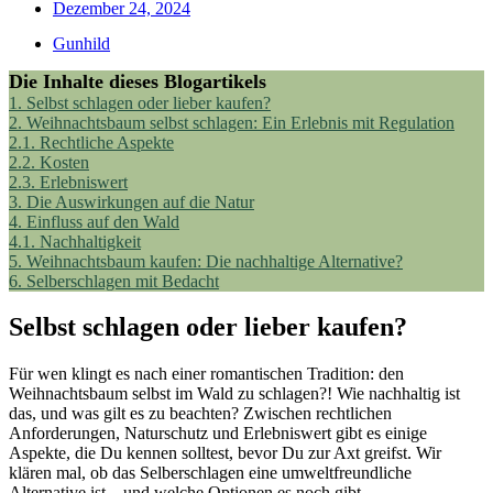
Dezember 24, 2024
Gunhild
Die Inhalte dieses Blogartikels
1.
Selbst schlagen oder lieber kaufen?
2.
Weihnachtsbaum selbst schlagen: Ein Erlebnis mit Regulation
2.1.
Rechtliche Aspekte
2.2.
Kosten
2.3.
Erlebniswert
3.
Die Auswirkungen auf die Natur
4.
Einfluss auf den Wald
4.1.
Nachhaltigkeit
5.
Weihnachtsbaum kaufen: Die nachhaltige Alternative?
6.
Selberschlagen mit Bedacht
Selbst schlagen oder lieber kaufen?
Für wen klingt es nach einer romantischen Tradition: den
Weihnachtsbaum selbst im Wald zu schlagen?! Wie nachhaltig ist
das, und was gilt es zu beachten? Zwischen rechtlichen
Anforderungen, Naturschutz und Erlebniswert gibt es einige
Aspekte, die Du kennen solltest, bevor Du zur Axt greifst. Wir
klären mal, ob das Selberschlagen eine umweltfreundliche
Alternative ist – und welche Optionen es noch gibt.