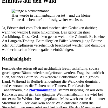
Einfluss auf den Wald
Hier wurde in Tanntenbaum gesägt – und die kleine
Tanne daneben darf nun lustig weiter wachsen.
Ja, Förster sind vom Fach und machen sich Gedanken darüber,
wann wo welche Bäume hinkommen. Das gehört zu ihrer
Ausbildung. Diese Gedanken gehen weit in die Zukunft. Es ist eine
Art Langzeit-Trading. Beim illegalen Fällen können junge Bäume
oder Schutzpflanzen versehentlich beschädigt werden und damit die
waldtechnischen Ideen negativ beeinträchtigen.
Nachhaltigkeit
Forstbetriebe setzen oft auf nachhaltige Bewirtschaftung, sodass
geschlagene Bäume wieder aufgeforstet werden. Frage ist natürlich
auch, welcher Baum soll es werden? Deutschland ist ein großes
Land. Während in Berlin/Brandenburg die Waldkiefer dominiert,
sind es woanders die Fichten oder Tannen. Der klassische
Tannenbaum, die
Nordmanntanne
, stammt ursprünglich aus dem
Kaukasus und ist gar kein gängiger Weihnachstbaum. Sie wird bei
uns extra für Weihnachte angepflanzt. Meist wachsen sie dann unter
Stromtrassen. Dort darf kein hoher Wald entstehen damit die
Stromleitungen unversehrt und frei bleiben. Für das Management