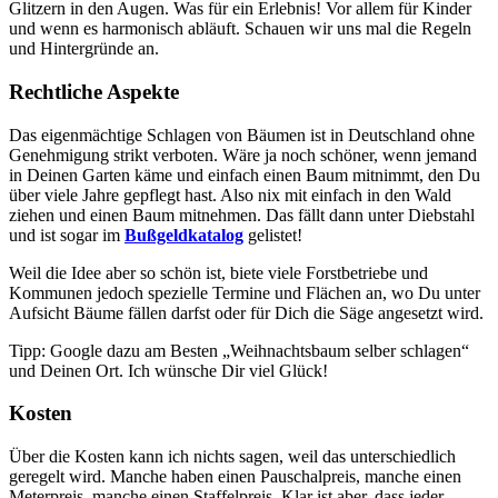
Glitzern in den Augen. Was für ein Erlebnis! Vor allem für Kinder
und wenn es harmonisch abläuft. Schauen wir uns mal die Regeln
und Hintergründe an.
Rechtliche Aspekte
Das eigenmächtige Schlagen von Bäumen ist in Deutschland ohne
Genehmigung strikt verboten. Wäre ja noch schöner, wenn jemand
in Deinen Garten käme und einfach einen Baum mitnimmt, den Du
über viele Jahre gepflegt hast. Also nix mit einfach in den Wald
ziehen und einen Baum mitnehmen. Das fällt dann unter Diebstahl
und ist sogar im
Bußgeldkatalog
gelistet!
Weil die Idee aber so schön ist, biete viele Forstbetriebe und
Kommunen jedoch spezielle Termine und Flächen an, wo Du unter
Aufsicht Bäume fällen darfst oder für Dich die Säge angesetzt wird.
Tipp: Google dazu am Besten „Weihnachtsbaum selber schlagen“
und Deinen Ort. Ich wünsche Dir viel Glück!
Kosten
Über die Kosten kann ich nichts sagen, weil das unterschiedlich
geregelt wird. Manche haben einen Pauschalpreis, manche einen
Meterpreis, manche einen Staffelpreis. Klar ist aber, dass jeder