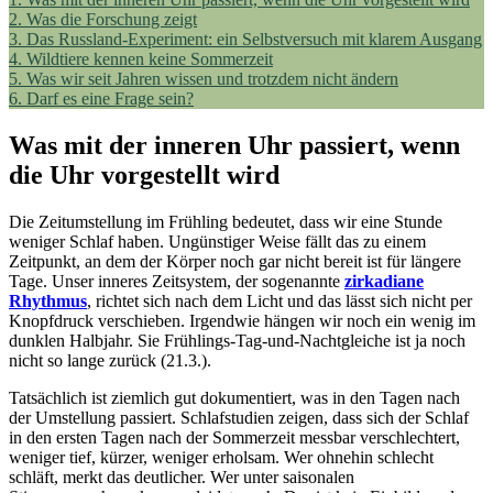
2.
Was die Forschung zeigt
3.
Das Russland-Experiment: ein Selbstversuch mit klarem Ausgang
4.
Wildtiere kennen keine Sommerzeit
5.
Was wir seit Jahren wissen und trotzdem nicht ändern
6.
Darf es eine Frage sein?
Was mit der inneren Uhr passiert, wenn
die Uhr vorgestellt wird
Die Zeitumstellung im Frühling bedeutet, dass wir eine Stunde
weniger Schlaf haben. Ungünstiger Weise fällt das zu einem
Zeitpunkt, an dem der Körper noch gar nicht bereit ist für längere
Tage. Unser inneres Zeitsystem, der sogenannte
zirkadiane
Rhythmus
, richtet sich nach dem Licht und das lässt sich nicht per
Knopfdruck verschieben. Irgendwie hängen wir noch ein wenig im
dunklen Halbjahr. Sie Frühlings-Tag-und-Nachtgleiche ist ja noch
nicht so lange zurück (21.3.).
Tatsächlich ist ziemlich gut dokumentiert, was in den Tagen nach
der Umstellung passiert. Schlafstudien zeigen, dass sich der Schlaf
in den ersten Tagen nach der Sommerzeit messbar verschlechtert,
weniger tief, kürzer, weniger erholsam. Wer ohnehin schlecht
schläft, merkt das deutlicher. Wer unter saisonalen