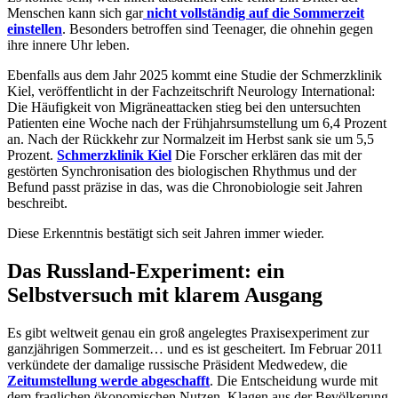
Menschen kann sich gar
nicht vollständig auf die Sommerzeit
einstellen
. Besonders betroffen sind Teenager, die ohnehin gegen
ihre innere Uhr leben.
Ebenfalls aus dem Jahr 2025 kommt eine Studie der Schmerzklinik
Kiel, veröffentlicht in der Fachzeitschrift Neurology International:
Die Häufigkeit von Migräneattacken stieg bei den untersuchten
Patienten eine Woche nach der Frühjahrsumstellung um 6,4 Prozent
an. Nach der Rückkehr zur Normalzeit im Herbst sank sie um 5,5
Prozent.
Schmerzklinik Kiel
Die Forscher erklären das mit der
gestörten Synchronisation des biologischen Rhythmus und der
Befund passt präzise in das, was die Chronobiologie seit Jahren
beschreibt.
Diese Erkenntnis bestätigt sich seit Jahren immer wieder.
Das Russland-Experiment: ein
Selbstversuch mit klarem Ausgang
Es gibt weltweit genau ein groß angelegtes Praxisexperiment zur
ganzjährigen Sommerzeit… und es ist gescheitert. Im Februar 2011
verkündete der damalige russische Präsident Medwedew, die
Zeitumstellung werde abgeschafft
. Die Entscheidung wurde mit
dem fraglichen ökonomischen Nutzen, Klagen aus der Bevölkerung