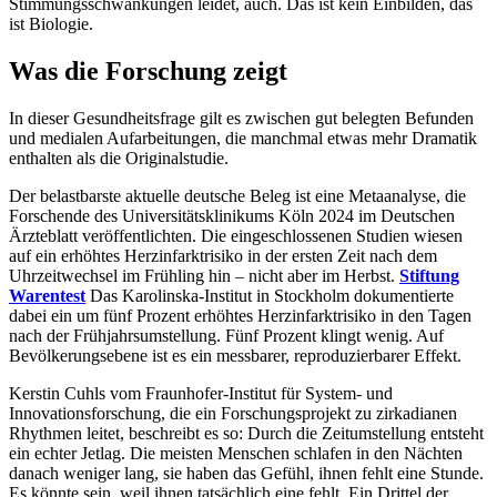
Stimmungsschwankungen leidet, auch. Das ist kein Einbilden, das
ist Biologie.
Was die Forschung zeigt
In dieser Gesundheitsfrage gilt es zwischen gut belegten Befunden
und medialen Aufarbeitungen, die manchmal etwas mehr Dramatik
enthalten als die Originalstudie.
Der belastbarste aktuelle deutsche Beleg ist eine Metaanalyse, die
Forschende des Universitätsklinikums Köln 2024 im Deutschen
Ärzteblatt veröffentlichten. Die eingeschlossenen Studien wiesen
auf ein erhöhtes Herzinfarktrisiko in der ersten Zeit nach dem
Uhrzeitwechsel im Frühling hin – nicht aber im Herbst.
Stiftung
Warentest
Das Karolinska-Institut in Stockholm dokumentierte
dabei ein um fünf Prozent erhöhtes Herzinfarktrisiko in den Tagen
nach der Frühjahrsumstellung. Fünf Prozent klingt wenig. Auf
Bevölkerungsebene ist es ein messbarer, reproduzierbarer Effekt.
Kerstin Cuhls vom Fraunhofer-Institut für System- und
Innovationsforschung, die ein Forschungsprojekt zu zirkadianen
Rhythmen leitet, beschreibt es so: Durch die Zeitumstellung entsteht
ein echter Jetlag. Die meisten Menschen schlafen in den Nächten
danach weniger lang, sie haben das Gefühl, ihnen fehlt eine Stunde.
Es könnte sein, weil ihnen tatsächlich eine fehlt. Ein Drittel der