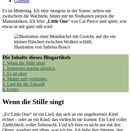
Gunhild
Es ist Muttertag. Ich sitze morgens in der Sonne, neben mir
zwitschern die Wachteln, hinter mir im Nistkasten piepen die
Maisenküken. Ich höre „
Little One
“ von Cat Pierce und spüre, wie
etwas in mir ganz still wird.
Illustration von Sabrina Bosco
Die Inhalte dieses Blogartikels
1.
Wenn die Stille singt
2.
Instagram machts möglich
3.
Es ist okay
4.
Mutter sein verbindet.
5.
Lied für die Zukunft
6.
Lyrics
Wenn die Stille singt
„Es“Little One“ ist ein Lied, das sich an ein ungeborenes Kind
richtet – oder an ein Kind, das vielleicht nie kommt. Ein Lied voller
Zärtlichkeit, voller Sehnsucht. Und ich höre es nicht nur mit den
Ohren, sondern mit allem, was ich bin. Ich liebe ihre Stimme, den