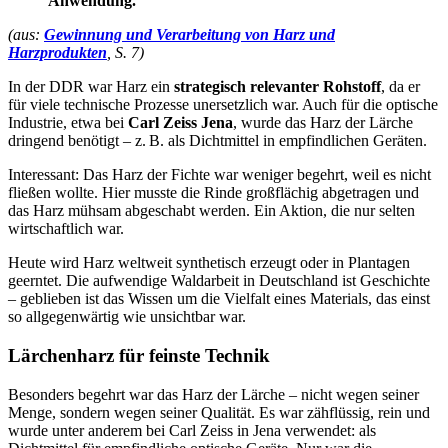
Anwendung.”
(aus:
Gewinnung und Verarbeitung von Harz und
Harzprodukten
, S. 7)
In der DDR war Harz ein
strategisch relevanter Rohstoff
, da er
für viele technische Prozesse unersetzlich war. Auch für die optische
Industrie, etwa bei
Carl Zeiss Jena
, wurde das Harz der Lärche
dringend benötigt – z. B. als Dichtmittel in empfindlichen Geräten.
Interessant: Das Harz der Fichte war weniger begehrt, weil es nicht
fließen wollte. Hier musste die Rinde großflächig abgetragen und
das Harz mühsam abgeschabt werden. Ein Aktion, die nur selten
wirtschaftlich war.
Heute wird Harz weltweit synthetisch erzeugt oder in Plantagen
geerntet. Die aufwendige Waldarbeit in Deutschland ist Geschichte
– geblieben ist das Wissen um die Vielfalt eines Materials, das einst
so allgegenwärtig wie unsichtbar war.
Lärchenharz für
feinste Technik
Besonders begehrt war das Harz der Lärche – nicht wegen seiner
Menge, sondern wegen seiner Qualität. Es war zähflüssig, rein und
wurde unter anderem bei Carl Zeiss in Jena verwendet: als