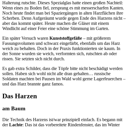
Halterung rutschte. Dieses Spezialglas hatte einen großen Nachteil:
Wenn eines zu Boden fiel, zersprang es mit messerscharfen Kanten.
Noch heute findet man bei Spaziergängen in alten Harzflächen ihre
Scherben. Denn Aufgeräumt wurde gegen Ende des Harzens nicht –
aber das kommt später. Heute machen die Gläser mit einem
Windlicht auf einer Feier eine schöne Stimmung im Garten.
Ein später Versuch waren
Kunststoffgefäße
– mit größerem
Fassungsvolumen und schwarz eingefärbt, ebenfalls um das Harz
weich zu behalten. Doch in der Praxis funktionierten sie kaum. In
der Sonne wurden sie weich, verformten sich, rutschten ab oder
rissen. Sie setzten sich nicht durch.
Es gab extra Schilder, dass die Töpfe bitte nicht beschädigt werden
sollen. Haben sich wohl nicht alle dran gehalten… russische
Soldaten machten bei Pausen im Wald wohl gerne Lagerfeuerchen –
und das Harz brannte ganz famos.
Das Harzen
am Baum
Die Technik des Harzens ist/war prinzipiell einfach. Es begann mit
der
Lachte
: Das ist das vorbereitete Rindenfenster, das im Winter