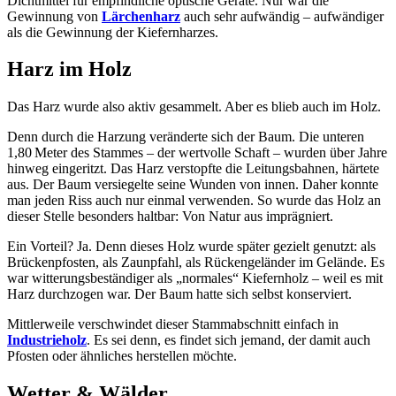
Dichtmittel für empfindliche optische Geräte. Nur war die
Gewinnung von
Lärchenharz
auch sehr aufwändig – aufwändiger
als die Gewinnung der Kiefernharzes.
Harz im Holz
Das Harz wurde also aktiv gesammelt. Aber es blieb auch im Holz.
Denn durch die Harzung veränderte sich der Baum. Die unteren
1,80 Meter des Stammes – der wertvolle Schaft – wurden über Jahre
hinweg eingeritzt. Das Harz verstopfte die Leitungsbahnen, härtete
aus. Der Baum versiegelte seine Wunden von innen. Daher konnte
man jeden Riss auch nur einmal verwenden. So wurde das Holz an
dieser Stelle besonders haltbar: Von Natur aus imprägniert.
Ein Vorteil? Ja. Denn dieses Holz wurde später gezielt genutzt: als
Brückenpfosten, als Zaunpfahl, als Rückengeländer im Gelände. Es
war witterungsbeständiger als „normales“ Kiefernholz – weil es mit
Harz durchzogen war. Der Baum hatte sich selbst konserviert.
Mittlerweile verschwindet dieser Stammabschnitt einfach in
Industrieholz
. Es sei denn, es findet sich jemand, der damit auch
Pfosten oder ähnliches herstellen möchte.
Wetter & Wälder