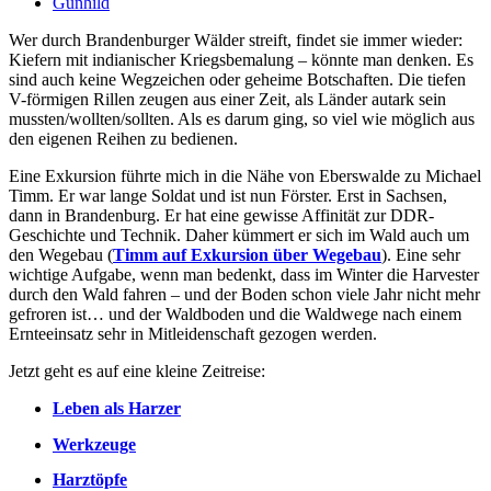
Gunhild
Wer durch Brandenburger Wälder streift, findet sie immer wieder:
Kiefern mit indianischer Kriegsbemalung – könnte man denken. Es
sind auch keine Wegzeichen oder geheime Botschaften. Die tiefen
V-förmigen Rillen zeugen aus einer Zeit, als Länder autark sein
mussten/wollten/sollten. Als es darum ging, so viel wie möglich aus
den eigenen Reihen zu bedienen.
Eine Exkursion führte mich in die Nähe von Eberswalde zu Michael
Timm. Er war lange Soldat und ist nun Förster. Erst in Sachsen,
dann in Brandenburg. Er hat eine gewisse Affinität zur DDR-
Geschichte und Technik. Daher kümmert er sich im Wald auch um
den Wegebau (
Timm auf Exkursion über Wegebau
). Eine sehr
wichtige Aufgabe, wenn man bedenkt, dass im Winter die Harvester
durch den Wald fahren – und der Boden schon viele Jahr nicht mehr
gefroren ist… und der Waldboden und die Waldwege nach einem
Ernteeinsatz sehr in Mitleidenschaft gezogen werden.
Jetzt geht es auf eine kleine Zeitreise:
Leben als Harzer
Werkzeuge
Harztöpfe