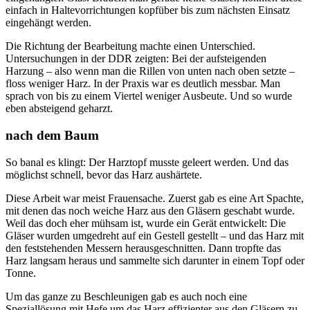
einfach in Haltevorrichtungen kopfüber bis zum nächsten Einsatz
eingehängt werden.
Die Richtung der Bearbeitung machte einen Unterschied.
Untersuchungen in der DDR zeigten: Bei der aufsteigenden
Harzung – also wenn man die Rillen von unten nach oben setzte –
floss weniger Harz. In der Praxis war es deutlich messbar. Man
sprach von bis zu einem Viertel weniger Ausbeute. Und so wurde
eben absteigend geharzt.
nach dem Baum
So banal es klingt: Der Harztopf musste geleert werden. Und das
möglichst schnell, bevor das Harz aushärtete.
Diese Arbeit war meist Frauensache. Zuerst gab es eine Art Spachte,
mit denen das noch weiche Harz aus den Gläsern geschabt wurde.
Weil das doch eher mühsam ist, wurde ein Gerät entwickelt: Die
Gläser wurden umgedreht auf ein Gestell gestellt – und das Harz mit
den feststehenden Messern herausgeschnitten. Dann tropfte das
Harz langsam heraus und sammelte sich darunter in einem Topf oder
Tonne.
Um das ganze zu Beschleunigen gab es auch noch eine
Speziallösung mit Hefe um das Harz effizienter aus den Gläsern zu