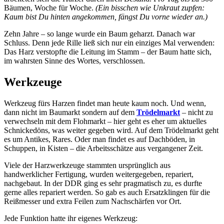
Bäumen, Woche für Woche.
(Ein bisschen wie Unkraut zupfen:
Kaum bist Du hinten angekommen, fängst Du vorne wieder an.)
Zehn Jahre – so lange wurde ein Baum geharzt. Danach war
Schluss. Denn jede Rille ließ sich nur ein einziges Mal verwenden:
Das Harz verstopfte die Leitung im Stamm – der Baum hatte sich,
im wahrsten Sinne des Wortes, verschlossen.
Werkzeuge
Werkzeug fürs Harzen findet man heute kaum noch. Und wenn,
dann nicht im Baumarkt sondern auf dem
Trödelmarkt
– nicht zu
verwechseln mit dem Flohmarkt – hier geht es eher um aktuelles
Schnickedöns, was weiter gegeben wird. Auf dem Trödelmarkt geht
es um Antikes, Rares. Oder man findet es auf Dachböden, in
Schuppen, in Kisten – die Arbeitsschätze aus vergangener Zeit.
Viele der Harzwerkzeuge stammten ursprünglich aus
handwerklicher Fertigung, wurden weitergegeben, repariert,
nachgebaut. In der DDR ging es sehr pragmatisch zu, es durfte
gerne alles repariert werden. So gab es auch Ersatzklingen für die
Reißmesser und extra Feilen zum Nachschärfen vor Ort.
Jede Funktion hatte ihr eigenes Werkzeug: