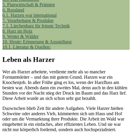
5.
Planwirtschaft & Prämien
6.
Russland
6.1.
Harzen war international
7.
Verarbeitung & Produkte
7.1.
Lärchenharz für feinste Technik
8.
Harz im Holz
9.
Wetter & Wälder
10.
Heute: Erinnerung & Ausstellung
10.1.
Literatur & Quellen:
Leben als Harzer
Wer als Harzer arbeitete, verdiente mehr als so mancher
Forstamtsleiter – und das mit gutem Grund. Harzen war ein
Knochenjob. In aller Frühe ging es los, wenn der Harzfluss am
besten war. Abends dann ein zweites Mal, denn auch in den kühlen
Stunden vor der Nacht stieg der Druck im Baum und das Harz lief.
Diese Arbeit wurde an sich schon sehr gut bezahlt.
Dazwischen blieb Zeit für andere Aufgaben. Viele Harzer hielten
Schweine oder anderes Vieh, kümmerten sich um Haus und Hof
oder um die Vermarktung ihrer Produkte. Die Arbeit im Wald war
eingebettet in ein einfaches, aber effizientes Leben. Und sie war
nicht nur körperlich fordernd, sondern auch hochspezialisiert.