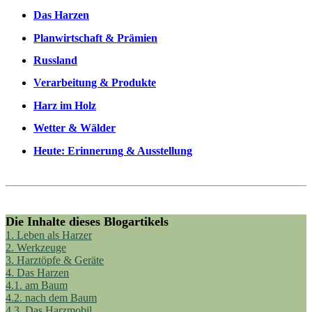
Das Harzen
Planwirtschaft & Prämien
Russland
Verarbeitung & Produkte
Harz im Holz
Wetter & Wälder
Heute: Erinnerung & Ausstellung
Die Inhalte dieses Blogartikels
1.
Leben als Harzer
2.
Werkzeuge
3.
Harztöpfe & Geräte
4.
Das Harzen
4.1.
am Baum
4.2.
nach dem Baum
4.3.
Das Harzmobil