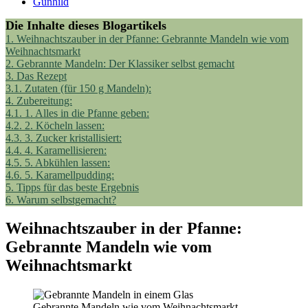
Gunhild
Die Inhalte dieses Blogartikels
1.
Weihnachtszauber in der Pfanne: Gebrannte Mandeln wie vom
Weihnachtsmarkt
2.
Gebrannte Mandeln: Der Klassiker selbst gemacht
3.
Das Rezept
3.1.
Zutaten (für 150 g Mandeln):
4.
Zubereitung:
4.1.
1. Alles in die Pfanne geben:
4.2.
2. Köcheln lassen:
4.3.
3. Zucker kristallisiert:
4.4.
4. Karamellisieren:
4.5.
5. Abkühlen lassen:
4.6.
5. Karamellpudding:
5.
Tipps für das beste Ergebnis
6.
Warum selbstgemacht?
Weihnachtszauber in der Pfanne:
Gebrannte Mandeln wie vom
Weihnachtsmarkt
Gebrannte Mandeln wie vom Weihnachtsmarkt