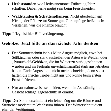
Herbststauden
wie Herbstanemone: Frühzeitig Platz
schaffen. Dabei gerne mutig sein beim Freischneiden.
Waldstauden & Schattenpflanzen:
Nicht überbelichten!
Nicht jeder Pflanze tut Sonne gut. Gartenpflege heißt auch:
Verstehen, was die Pflanze braucht.
Tipp:
Pflege ist hier Blühverlängerung.
Gehölze: Jetzt bitte
an das nächste Jahr denken
Der Sommerschnitt ist bis Mitte August möglich, etwa bei
Süßkirschen oder stark austreibenden Arten wie Weiden oder
„Pumuckel“-Gehölzen, die im Winter zu stark geschnitten
wurden und im Frühjahr unverhältnismäßig stark ausgetrieben
haben. Ende August bitte nicht mehr schneiden, denn sonst
härten die frische Triebe nicht aus und könne beim ersten
Frost abfrieren.
Nur ausnahmsweise schneiden, wenn ein Ast ständig ins
Gesicht schlägt. Eigenschutz ist erlaubt.
Tipp:
Der Sommerschnitt ist ein feiner Zug um die Bäume und
Sträucher moderat im Wachstum führen. Der Winterschnitt dient
eher der Verjüngung.