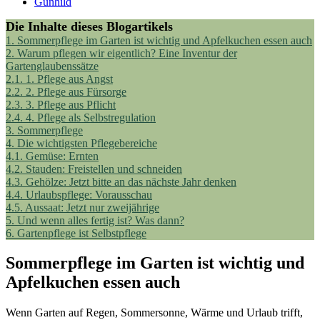
Gunhild
Die Inhalte dieses Blogartikels
1.
Sommerpflege im Garten ist wichtig und Apfelkuchen essen auch
2.
Warum pflegen wir eigentlich? Eine Inventur der
Gartenglaubenssätze
2.1.
1. Pflege aus Angst
2.2.
2. Pflege aus Fürsorge
2.3.
3. Pflege aus Pflicht
2.4.
4. Pflege als Selbstregulation
3.
Sommerpflege
4.
Die wichtigsten Pflegebereiche
4.1.
Gemüse: Ernten
4.2.
Stauden: Freistellen und schneiden
4.3.
Gehölze: Jetzt bitte an das nächste Jahr denken
4.4.
Urlaubspflege: Vorausschau
4.5.
Aussaat: Jetzt nur zweijährige
5.
Und wenn alles fertig ist? Was dann?
6.
Gartenpflege ist Selbstpflege
Sommerpflege im Garten ist wichtig und
Apfelkuchen essen auch
Wenn Garten auf Regen, Sommersonne, Wärme und Urlaub trifft,