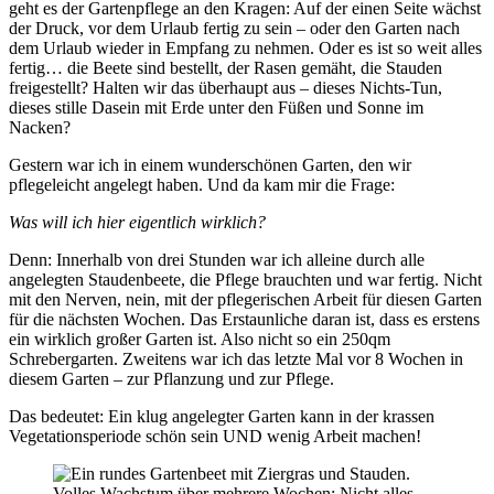
geht es der Gartenpflege an den Kragen: Auf der einen Seite wächst
der Druck, vor dem Urlaub fertig zu sein – oder den Garten nach
dem Urlaub wieder in Empfang zu nehmen. Oder es ist so weit alles
fertig… die Beete sind bestellt, der Rasen gemäht, die Stauden
freigestellt? Halten wir das überhaupt aus – dieses Nichts-Tun,
dieses stille Dasein mit Erde unter den Füßen und Sonne im
Nacken?
Gestern war ich in einem wunderschönen Garten, den wir
pflegeleicht angelegt haben. Und da kam mir die Frage:
Was will ich hier eigentlich wirklich?
Denn: Innerhalb von drei Stunden war ich alleine durch alle
angelegten Staudenbeete, die Pflege brauchten und war fertig. Nicht
mit den Nerven, nein, mit der pflegerischen Arbeit für diesen Garten
für die nächsten Wochen. Das Erstaunliche daran ist, dass es erstens
ein wirklich großer Garten ist. Also nicht so ein 250qm
Schrebergarten. Zweitens war ich das letzte Mal vor 8 Wochen in
diesem Garten – zur Pflanzung und zur Pflege.
Das bedeutet: Ein klug angelegter Garten kann in der krassen
Vegetationsperiode schön sein UND wenig Arbeit machen!
Volles Wachstum über mehrere Wochen: Nicht alles