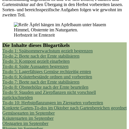
Gartenstruktur auf den Übergang in den Herbst vorbereiten lassen.
Sorten- und bereichsspezifische Aufgaben folgen wie gewohnt im
zweiten Teil.
Herbstzeit ist Erntezeit
Die Inhalte dieses Blogartikels
To-do 1: Spätsommerwachstum gezielt begrenzen
To-do 2: Beete nach der Ernte stabilisieren
To-do 3: Kompost gezielt einarbeiten
To-do 4: Späte Aussaaten begrenzen
To-do 5: Lagerfähiges Gemüse rechtzeitig ernten
To-do 6: Kräuterbestände ordnen und vorbereiten
To-do 7: Beete nach der Ernte stabilisieren
To-do 8: Obstgehölze nach der Ernte beurteilen
To-do 9: Stauden und Zierpflanzen nicht vorschnell
zurückschneiden
To-do 10: Herbstpflanzungen im Ziergarten vorbereiten
Konkrete Garten-To-dos im Oktober nach Gartenbereichen geordnet
Gemüsegarten im September
Kräutergarten im September
Obstgarten im September
Blumen im September