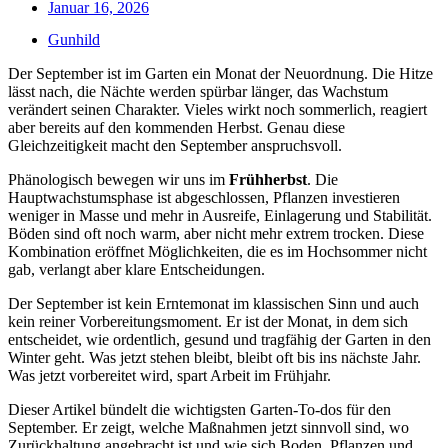
Januar 16, 2026
Gunhild
Der September ist im Garten ein Monat der Neuordnung. Die Hitze
lässt nach, die Nächte werden spürbar länger, das Wachstum
verändert seinen Charakter. Vieles wirkt noch sommerlich, reagiert
aber bereits auf den kommenden Herbst. Genau diese
Gleichzeitigkeit macht den September anspruchsvoll.
Phänologisch bewegen wir uns im
Frühherbst
. Die
Hauptwachstumsphase ist abgeschlossen, Pflanzen investieren
weniger in Masse und mehr in Ausreife, Einlagerung und Stabilität.
Böden sind oft noch warm, aber nicht mehr extrem trocken. Diese
Kombination eröffnet Möglichkeiten, die es im Hochsommer nicht
gab, verlangt aber klare Entscheidungen.
Der September ist kein Erntemonat im klassischen Sinn und auch
kein reiner Vorbereitungsmoment. Er ist der Monat, in dem sich
entscheidet, wie ordentlich, gesund und tragfähig der Garten in den
Winter geht. Was jetzt stehen bleibt, bleibt oft bis ins nächste Jahr.
Was jetzt vorbereitet wird, spart Arbeit im Frühjahr.
Dieser Artikel bündelt die wichtigsten Garten-To-dos für den
September. Er zeigt, welche Maßnahmen jetzt sinnvoll sind, wo
Zurückhaltung angebracht ist und wie sich Boden, Pflanzen und