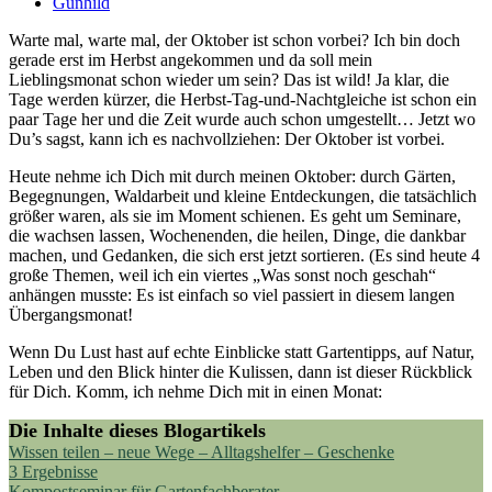
Gunhild
Warte mal, warte mal, der Oktober ist schon vorbei? Ich bin doch
gerade erst im Herbst angekommen und da soll mein
Lieblingsmonat schon wieder um sein? Das ist wild! Ja klar, die
Tage werden kürzer, die Herbst-Tag-und-Nachtgleiche ist schon ein
paar Tage her und die Zeit wurde auch schon umgestellt… Jetzt wo
Du’s sagst, kann ich es nachvollziehen: Der Oktober ist vorbei.
Heute nehme ich Dich mit durch meinen Oktober: durch Gärten,
Begegnungen, Waldarbeit und kleine Entdeckungen, die tatsächlich
größer waren, als sie im Moment schienen. Es geht um Seminare,
die wachsen lassen, Wochenenden, die heilen, Dinge, die dankbar
machen, und Gedanken, die sich erst jetzt sortieren. (Es sind heute 4
große Themen, weil ich ein viertes „Was sonst noch geschah“
anhängen musste: Es ist einfach so viel passiert in diesem langen
Übergangsmonat!
Wenn Du Lust hast auf echte Einblicke statt Gartentipps, auf Natur,
Leben und den Blick hinter die Kulissen, dann ist dieser Rückblick
für Dich. Komm, ich nehme Dich mit in einen Monat:
Die Inhalte dieses Blogartikels
Wissen teilen – neue Wege – Alltagshelfer – Geschenke
3 Ergebnisse
Kompostseminar für Gartenfachberater