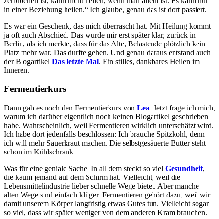
zerbrochen ist, kann nicht heilen, wenn man allein ist. Es kann nur
in einer Beziehung heilen.“ Ich glaube, genau das ist dort passiert.
Es war ein Geschenk, das mich überrascht hat. Mit Heilung kommt
ja oft auch Abschied. Das wurde mir erst später klar, zurück in
Berlin, als ich merkte, dass für das Alte, Belastende plötzlich kein
Platz mehr war. Das durfte gehen. Und genau daraus entstand auch
der Blogartikel
Das letzte Mal
. Ein stilles, dankbares Heilen im
Inneren.
Fermentierkurs
Dann gab es noch den Fermentierkurs von
Lea
. Jetzt frage ich mich,
warum ich darüber eigentlich noch keinen Blogartikel geschrieben
habe. Wahrscheinlich, weil Fermentieren wirklich unterschätzt wird.
Ich habe dort jedenfalls beschlossen: Ich brauche Spitzkohl, denn
ich will mehr Sauerkraut machen. Die selbstgesäuerte Butter steht
schon im Kühlschrank
Was für eine geniale Sache. In all dem steckt so viel
Gesundheit
,
die kaum jemand auf dem Schirm hat. Vielleicht, weil die
Lebensmittelindustrie lieber schnelle Wege bietet. Aber manche
alten Wege sind einfach klüger. Fermentieren gehört dazu, weil wir
damit unserem Körper langfristig etwas Gutes tun. Vielleicht sogar
so viel, dass wir später weniger von dem anderen Kram brauchen.