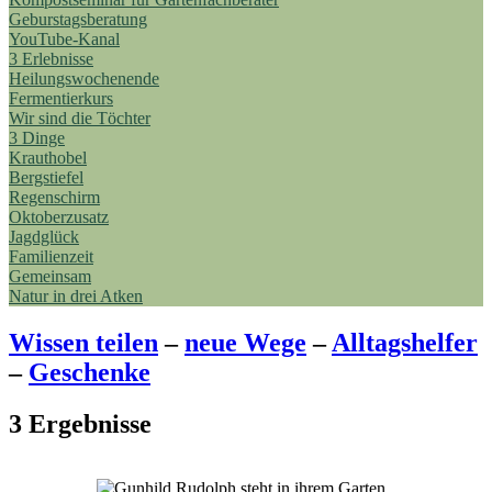
Geburstagsberatung
YouTube-Kanal
3 Erlebnisse
Heilungswochenende
Fermentierkurs
Wir sind die Töchter
3 Dinge
Krauthobel
Bergstiefel
Regenschirm
Oktoberzusatz
Jagdglück
Familienzeit
Gemeinsam
Natur in drei Atken
Wissen teilen
–
neue Wege
–
Alltagshelfer
–
Geschenke
3 Ergebnisse