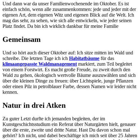
Und dann war da unser Familienwochenende im Oktober. Es ist
einfach schön, wenn alle zusammenkommen: jede und jeder mit der
eigenen Art, dem eigenen Witz und eigenen Blick auf die Welt. Ich
mag das sehr, zu sehen, wie sich alle entwickeln, wie jeder seinen
Platz findet. Da bin ich wirklich dankbar für meine Familie
Gemeinsam
Und so hört auch dieser Oktober auf: Ich sitze mitten im Wald und
schreibe. Die letzten Tage ich ich
Habitatbäume
für das
klimaangepasste Waldmanagement
markiert, zum Teil begleitet
von einem Forstwirt. Es macht große Freude, zu zweit durch den
Wald zu gehen, ökologisch wertvolle Bäume auszuwählen und sich
über die kleinen Dinge zu freuen: über Lichtspiele, junge Pflanzen
oder einen Pilz in petrolblauer Farbe, dessen Namen wir leider nicht
kennen.
Natur in drei Atken
Zu guter Letzt durfte ich jemanden begleiten, der im
Kunstgeschichtsstudium ein Referat über Naturgärten hielt, genauer
über die erste, zweite und dritte Natur. Hast Du davon schon mal
gehört? Ich nicht, und dabei beschäftige ich mich seit über 25 Jahren