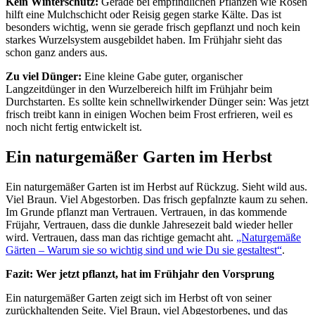
Kein Winterschutz:
Gerade bei empfindlichen Pflanzen wie Rosen
hilft eine Mulchschicht oder Reisig gegen starke Kälte. Das ist
besonders wichtig, wenn sie gerade frisch gepflanzt und noch kein
starkes Wurzelsystem ausgebildet haben. Im Frühjahr sieht das
schon ganz anders aus.
Zu viel Dünger:
Eine kleine Gabe guter, organischer
Langzeitdünger in den Wurzelbereich hilft im Frühjahr beim
Durchstarten. Es sollte kein schnellwirkender Dünger sein: Was jetzt
frisch treibt kann in einigen Wochen beim Frost erfrieren, weil es
noch nicht fertig entwickelt ist.
Ein naturgemäßer Garten im Herbst
Ein naturgemäßer Garten ist im Herbst auf Rückzug. Sieht wild aus.
Viel Braun. Viel Abgestorben. Das frisch gepfalnzte kaum zu sehen.
Im Grunde pflanzt man Vertrauen. Vertrauen, in das kommende
Früjahr, Vertrauen, dass die dunkle Jahresezeit bald wieder heller
wird. Vertrauen, dass man das richtige gemacht aht.
„Naturgemäße
Gärten – Warum sie so wichtig sind und wie Du sie gestaltest“
.
Fazit: Wer jetzt pflanzt, hat im Frühjahr den Vorsprung
Ein naturgemäßer Garten zeigt sich im Herbst oft von seiner
zurückhaltenden Seite. Viel Braun, viel Abgestorbenes, und das