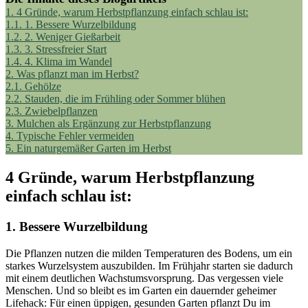
1.
4 Gründe, warum Herbstpflanzung einfach schlau ist:
1.1.
1. Bessere Wurzelbildung
1.2.
2. Weniger Gießarbeit
1.3.
3. Stressfreier Start
1.4.
4. Klima im Wandel
2.
Was pflanzt man im Herbst?
2.1.
Gehölze
2.2.
Stauden, die im Frühling oder Sommer blühen
2.3.
Zwiebelpflanzen
3.
Mulchen als Ergänzung zur Herbstpflanzung
4.
Typische Fehler vermeiden
5.
Ein naturgemäßer Garten im Herbst
4 Gründe, warum Herbstpflanzung
einfach schlau ist:
1. Bessere Wurzelbildung
Die Pflanzen nutzen die milden Temperaturen des Bodens, um ein
starkes Wurzelsystem auszubilden. Im Frühjahr starten sie dadurch
mit einem deutlichen Wachstumsvorsprung. Das vergessen viele
Menschen. Und so bleibt es im Garten ein dauernder geheimer
Lifehack: Für einen üppigen, gesunden Garten pflanzt Du im