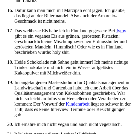
und Lakritz.
Dafür kann man mich mit Marzipan echt jagen. Ich glaube,
das liegt an der Bittermandel. Also auch der Amaretto-
Geschmack ist nicht meins.
Das weltbeste Eis habe ich in Finnland gegessen: Bei
Jymy
gibt es ein veganes Eis aus grünen, gerösteten Pistazien:
Geschmacklich eine Mischung zwischen Erdnussbutter und
gerösteten Mandeln. Himmlisch! Oder wie es in Finnland
beschrieben wurde: holy shit.
Heiße Schokolade mit Sahne geht immer! Ich meine richtige
Trinkschokolade und nicht ein in Wasser aufgelöstes
Kakaopulver mit Milchweißer drin.
Im angefangenen Masterstudium für Qualitätsmanagement in
Landwirtschaft und Gartenbau habe ich eine Arbeit über das
Qualitätsmanagement von Kakaobohnen geschrieben. War
nicht so leicht an Infos von Herstellern oder Verarbeitern zu
kommen: Der Vorwurf der
Kinderarbeit
liegt so schwer in der
Luft, dass es keine Interview-Termine oder Besichtigungen
gab.
Ich ernähre mich nicht vegan und auch nicht vegetarisch.