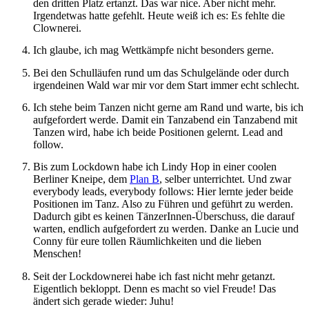
den dritten Platz ertanzt. Das war nice. Aber nicht mehr.
Irgendetwas hatte gefehlt. Heute weiß ich es: Es fehlte die
Clownerei.
Ich glaube, ich mag Wettkämpfe nicht besonders gerne.
Bei den Schulläufen rund um das Schulgelände oder durch
irgendeinen Wald war mir vor dem Start immer echt schlecht.
Ich stehe beim Tanzen nicht gerne am Rand und warte, bis ich
aufgefordert werde. Damit ein Tanzabend ein Tanzabend mit
Tanzen wird, habe ich beide Positionen gelernt. Lead and
follow.
Bis zum Lockdown habe ich Lindy Hop in einer coolen
Berliner Kneipe, dem
Plan B
, selber unterrichtet. Und zwar
everybody leads, everybody follows: Hier lernte jeder beide
Positionen im Tanz. Also zu Führen und geführt zu werden.
Dadurch gibt es keinen TänzerInnen-Überschuss, die darauf
warten, endlich aufgefordert zu werden. Danke an Lucie und
Conny für eure tollen Räumlichkeiten und die lieben
Menschen!
Seit der Lockdownerei habe ich fast nicht mehr getanzt.
Eigentlich bekloppt. Denn es macht so viel Freude! Das
ändert sich gerade wieder: Juhu!