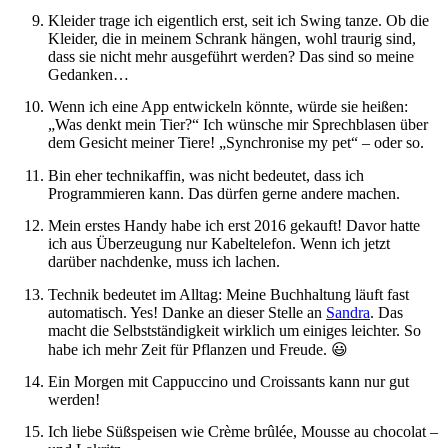
Kleider trage ich eigentlich erst, seit ich Swing tanze. Ob die
Kleider, die in meinem Schrank hängen, wohl traurig sind,
dass sie nicht mehr ausgeführt werden? Das sind so meine
Gedanken…
Wenn ich eine App entwickeln könnte, würde sie heißen:
„Was denkt mein Tier?“ Ich wünsche mir Sprechblasen über
dem Gesicht meiner Tiere! „Synchronise my pet“ – oder so.
Bin eher technikaffin, was nicht bedeutet, dass ich
Programmieren kann. Das dürfen gerne andere machen.
Mein erstes Handy habe ich erst 2016 gekauft! Davor hatte
ich aus Überzeugung nur Kabeltelefon. Wenn ich jetzt
darüber nachdenke, muss ich lachen.
Technik bedeutet im Alltag: Meine Buchhaltung läuft fast
automatisch. Yes! Danke an dieser Stelle an
Sandra
. Das
macht die Selbstständigkeit wirklich um einiges leichter. So
habe ich mehr Zeit für Pflanzen und Freude. 😃
Ein Morgen mit Cappuccino und Croissants kann nur gut
werden!
Ich liebe Süßspeisen wie Crème brûlée, Mousse au chocolat –