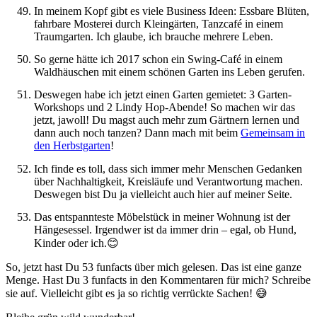
In meinem Kopf gibt es viele Business Ideen: Essbare Blüten,
fahrbare Mosterei durch Kleingärten, Tanzcafé in einem
Traumgarten. Ich glaube, ich brauche mehrere Leben.
So gerne hätte ich 2017 schon ein Swing-Café in einem
Waldhäuschen mit einem schönen Garten ins Leben gerufen.
Deswegen habe ich jetzt einen Garten gemietet: 3 Garten-
Workshops und 2 Lindy Hop-Abende! So machen wir das
jetzt, jawoll! Du magst auch mehr zum Gärtnern lernen und
dann auch noch tanzen? Dann mach mit beim
Gemeinsam in
den Herbstgarten
!
Ich finde es toll, dass sich immer mehr Menschen Gedanken
über Nachhaltigkeit, Kreisläufe und Verantwortung machen.
Deswegen bist Du ja vielleicht auch hier auf meiner Seite.
Das entspannteste Möbelstück in meiner Wohnung ist der
Hängesessel. Irgendwer ist da immer drin – egal, ob Hund,
Kinder oder ich.😊
So, jetzt hast Du 53 funfacts über mich gelesen. Das ist eine ganze
Menge. Hast Du 3 funfacts in den Kommentaren für mich? Schreibe
sie auf. Vielleicht gibt es ja so richtig verrückte Sachen! 😅