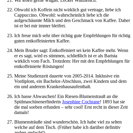
Wir leben gerne wilgan: Lecker Wildfleisch.
Obwohl ich Koffein nicht wirklich gut vertrage, liebe ich
Cappuccino. Obwohl: wahrscheinlich liebe ich die
aufgeschäumte Milch und den Geschmack von Kaffee. Daher
ist er bei mir immer bleifrei.
Ich freue mich sehr über richtig gute Empfehlungen für richtig
guten entkoffeinierten Kaffee.
Mein Bruder sagt: Entkoffeiniert sei kein Kaffee mehr. Wenn
er es sagt, wird es stimmen, schließlich ist er als Barista
wirklich vom Fach. Trotzdem: Her mit den Empfehlungen für
entkoffeinierte Röstungen!
Meine Studienzeit dauerte von 2005-2014. Inklusive ein
Vordiplom, ein Bachelor-Abschluss, zwei Kindern und dem
ein und anderem Krankenhausaufenthalt.
Ich hasse Abwaschen! Ein Riesen-Blumenstrauß an die
Spülmaschinenerfinderin
Josephine Cochrane
! 1893 hat sie
die mal soeben erfunden – sehr cool! Erst recht in dieser Zeit
damals!
Blumensträuße sind wunderschön. Ich habe viel zu selten
welche auf dem Tisch. (Früher habe ich darüber definitiv
anders gedacht!)