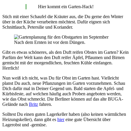
Hier kommt ein Garten-Hack!
Stich mit einer Schaufel die Kräuter aus, die Du gerne den Winter
über in der Küche verarbeiten möchtest. Dafür eignen sich
Schnittlauch, Petersilie und Koriander.
Nach dem Ernten ist vor dem Düngen.
Gibt es etwas schöneres, als den Duft reifen Obstes im Garten? Kein
Parfüm der Welt kann den Duft reifer Äpfel, Pflaumen und Birnen
gemischt mit der morgendlichen, feuchten Kühle einfangen.
Herrlich!
Nun weiß ich nicht, was Du für Obst im Garten hast. Vielleicht
planst Du auch, neue Pflanzungen im Garten vorzunehmen. Schau
Dich dafür mal in Deiner Gegend um. Bald starten die Apfel- und
Kürbisfeste, auf welchen häufig auch Proben angeboten werden,
wie das Obst schmeckt. Die Berliner können auf das alte BUGA-
Gelände nach
Britz
fahren.
Solltest Du einen guten Lagerkeller haben (also keinen wärmlichen
Heizungskeller), dann gibt es
hier
eine gute Übersicht über
Lagerobst und -gemüse.